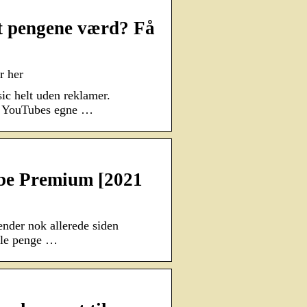
t pengene værd? Få
r her
c helt uden reklamer.
 – YouTubes egne …
be Premium [2021
ender nok allerede siden
gle penge …