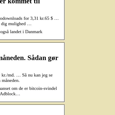
r kommet til
eodownloads for 3,31 kr.65 $ …
r dig mulighed …
 også landet i Danmark
måneden. Sådan gør
 kr./md. … Så nu kan jeg se
m måneden.
anset om de er bitcoin-svindel
d Adblock…