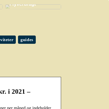
Flyverdragt
iviteter
guides
r. i 2021 –
ner per måned og indeholder