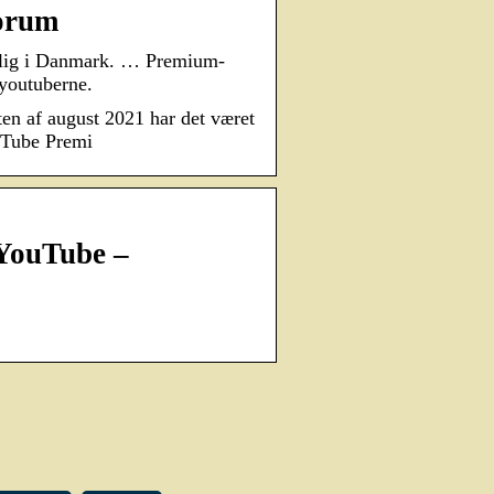
forum
elig i Danmark. … Premium-
 youtuberne.
ten af august 2021 har det været
uTube Premi
 YouTube –