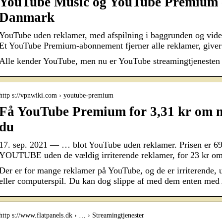
YouTube Music og YouTube Premium e
Danmark
YouTube uden reklamer, med afspilning i baggrunden og vid
Et YouTube Premium-abonnement fjerner alle reklamer, give
Alle kender YouTube, men nu er YouTube streamingtjenesten
http s://vpnwiki.com › youtube-premium
Få YouTube Premium for 3,31 kr om 
du
17. sep. 2021 — … blot YouTube uden reklamer. Prisen er 69
YOUTUBE uden de vældig irriterende reklamer, for 23 kr o
Der er for mange reklamer på YouTube, og de er irriterende, u
eller computerspil. Du kan dog slippe af med dem enten me
http s://www.flatpanels.dk › … › Streamingtjenester