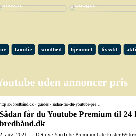
kikkert
budget
or
familie
sundhed
hjemmet
livsstil
akt
Youtube uden annoncer pris
http s://bredbånd.dk › guides › sadan-far-du-youtube-pre…
Sådan får du Youtube Premium til 24 k
bredbånd.dk
2. aug. 2021 — Det nye YouTube Premium Lite koster 69 kro