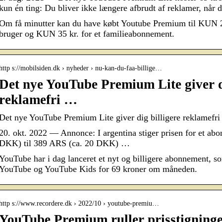
kun én ting: Du bliver ikke længere afbrudt af reklamer, når 
Om få minutter kan du have købt Youtube Premium til KUN 2
bruger og KUN 35 kr. for et familieabonnement.
http s://mobilsiden.dk › nyheder › nu-kan-du-faa-billige…
Det nye YouTube Premium Lite giver di
reklamefri …
Det nye YouTube Premium Lite giver dig billigere reklamefr
20. okt. 2022 — Annonce: I argentina stiger prisen for et ab
DKK) til 389 ARS (ca. 20 DKK) …
YouTube har i dag lanceret et nyt og billigere abonnement, so
YouTube og YouTube Kids for 69 kroner om måneden.
http s://www.recordere.dk › 2022/10 › youtube-premiu…
YouTube Premium ruller prisstigning