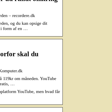
rden – recordere.dk
en, og du kan opsige dit
 i form af en …
orfor skal du
 Komputer.dk
 på 119kr om måneden. YouTube
gratis, …
oplatform YouTube, men hvad får