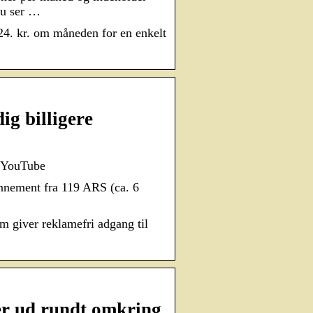
du ser …
4. kr. om måneden for en enkelt
g billigere
i YouTube
onnement fra 119 ARS (ca. 6
m giver reklamefri adgang til
er ud rundt omkring