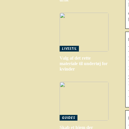
LIVSSTIL
Valg af det rette
materiale til undertøj for
kvinder
GUIDES
Skab et hjem der