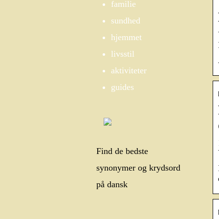
familie
sundhed
hjemmet
livsstil
aktiviteter
guides
Find de bedste
synonymer og krydsord
på dansk