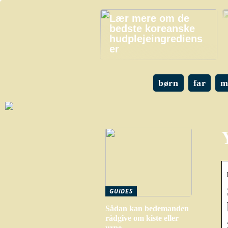
Lær mere om de
bedste koreanske
hudplejeingrediens
er
børn
far
m
GUIDES
Sådan kan bedemanden
rådgive om kiste eller
urne