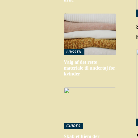
LIVSSTIL
Valg af det rette
materiale til undertøj for
kvinder
GUIDES
Skab et hjem der