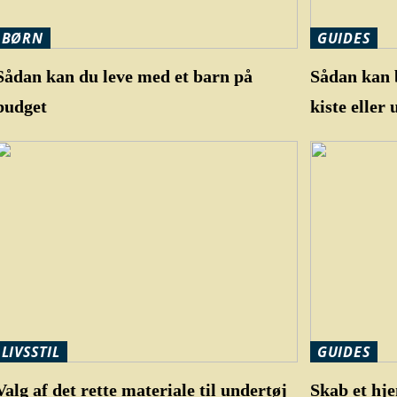
BØRN
GUIDES
Sådan kan du leve med et barn på
Sådan kan
budget
kiste eller 
LIVSSTIL
GUIDES
Valg af det rette materiale til undertøj
Skab et hj