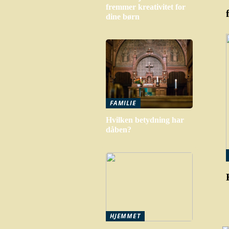
fremmer kreativitet for
dine børn
FAMILIE
Hvilken betydning har
dåben?
HJEMMET