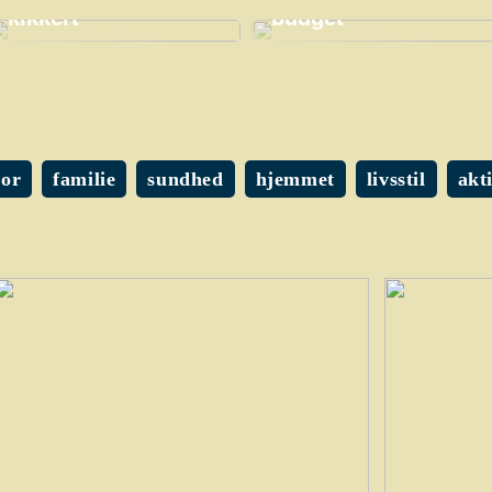
kikkert
budget
or
familie
sundhed
hjemmet
livsstil
akt