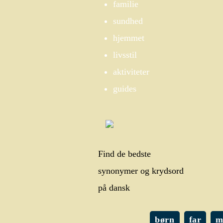
familie
sundhed
hjemmet
livsstil
aktiviteter
guides
Find de bedste
synonymer og krydsord
på dansk
børn
far
m