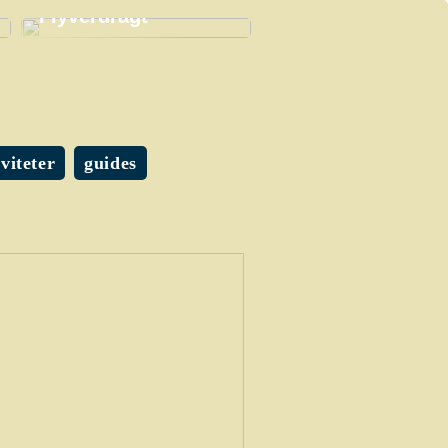
Flyverdragt
iviteter
guides