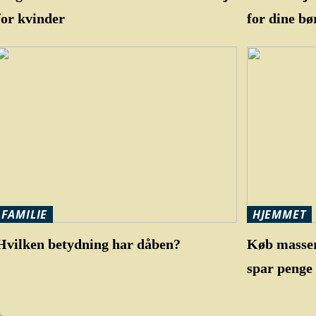
for kvinder
for dine bø
FAMILIE
HJEMMET
Hvilken betydning har dåben?
Køb masser
spar penge