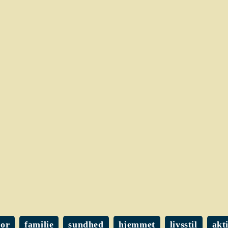
or
familie
sundhed
hjemmet
livsstil
akt