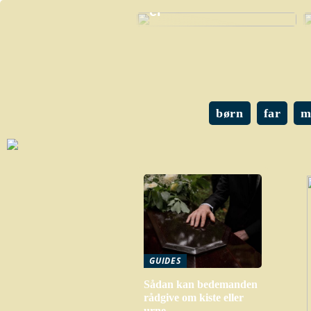
er
børn
far
m
GUIDES
Sådan kan bedemanden
rådgive om kiste eller
urne