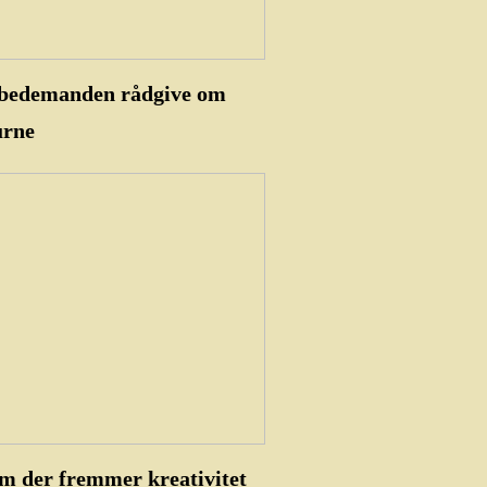
 bedemanden rådgive om
urne
em der fremmer kreativitet