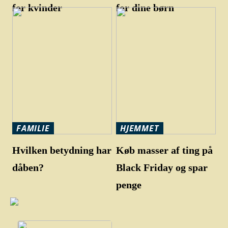
for kvinder
for dine børn
FAMILIE
HJEMMET
Hvilken betydning har
Køb masser af ting på
dåben?
Black Friday og spar
penge