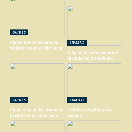
GUIDES
Sådan kan bedemanden
LIVSSTIL
rådgive om kiste eller urne
Valg af det rette materiale
til undertøj for kvinder
GUIDES
FAMILIE
Skab et hjem der fremmer
Hvilken betydning har
kreativitet for dine børn
dåben?