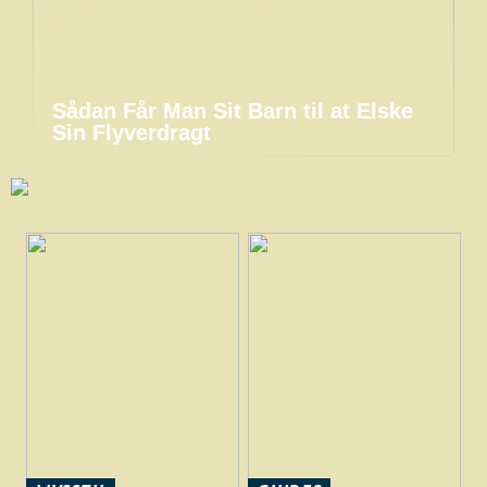
Sådan Får Man Sit Barn til at Elske
Sin Flyverdragt