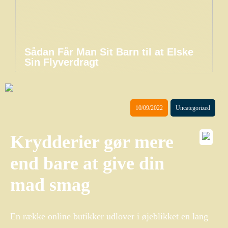
Sådan Får Man Sit Barn til at Elske
Sin Flyverdragt
10/09/2022
Uncategorized
Krydderier gør mere
end bare at give din
mad smag
En række online butikker udlover i øjeblikket en lang