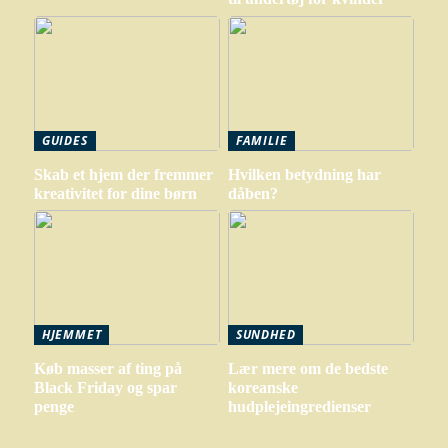
GUIDES
FAMILIE
Skab et hjem der fremmer
Hvilken betydning har
kreativitet for dine børn
dåben?
HJEMMET
SUNDHED
Køb masser af ting på
Lær mere om de bedste
Black Friday og spar
koreanske
penge
hudplejeingredienser