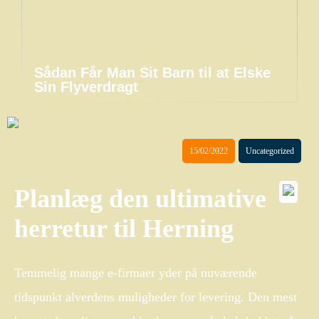
Sådan Får Man Sit Barn til at Elske
Sin Flyverdragt
15/02/2022
Uncategorized
Planlæg den ultimative
herretur til Herning
Temmelig mange e-firmaer yder på nuværende
tidspunkt alverdens muligheder for levering. Den mest