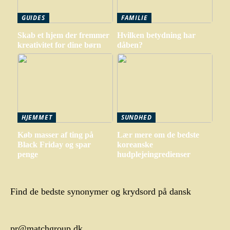
GUIDES
FAMILIE
Skab et hjem der fremmer
Hvilken betydning har
kreativitet for dine børn
dåben?
HJEMMET
SUNDHED
Køb masser af ting på
Lær mere om de bedste
Black Friday og spar
koreanske
penge
hudplejeingredienser
Find de bedste synonymer og krydsord på dansk
pr@matchgroup.dk