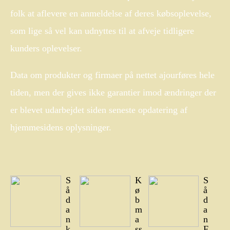
folk at aflevere en anmeldelse af deres købsoplevelse,
som lige så vel kan udnyttes til at afveje tidligere
kunders oplevelser.
Data om produkter og firmaer på nettet ajourføres hele
tiden, men der gives ikke garantier imod ændringer der
er blevet udarbejdet siden seneste opdatering af
hjemmesidens oplysninger.
S
K
S
å
ø
å
d
b
d
a
m
a
n
a
n
k
ss
F