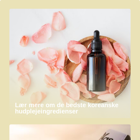
Lær mere om de bedste koreanske
hudplejeingredienser