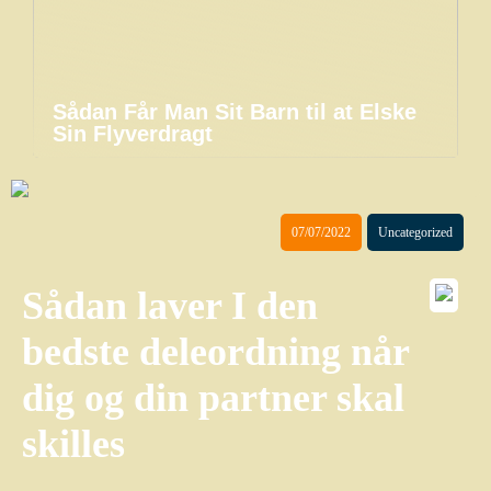
Sådan Får Man Sit Barn til at Elske
Sin Flyverdragt
07/07/2022
Uncategorized
Sådan laver I den
bedste deleordning når
dig og din partner skal
skilles