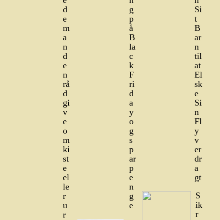
e
n
n
d
g
Si
e
p
t
m
å
B
a
B
ar
n
la
n
d
c
til
e
k
at
n
F
El
rå
ri
sk
d
d
e
gi
a
Si
v
y
n
e
o
Fl
o
g
y
m
s
v
ki
p
er
st
ar
dr
e
p
a
el
e
gt
le
n
S
r
g
ik
u
e
r
r