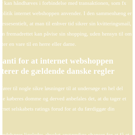
er kan håndhæves i forbindelse med transaktionen, som fx
politik internet webshoppen anvender. I den sammenhæng er
 essesentielt, at man til enhver tid sikrer sin kvitteringsmail,
an fremadrettet kan påvise sin shopping, uden hensyn til om
fter en vare til en herre eller dame.
ranti for at internet webshoppen
kterer de gældende danske regler
 fører til nogle sikre løsninger til at undersøge en hel del
nde køberes domme og derved anbefales det, at du tager et
ernet selskabets ratings forud for at du færdiggør din
indebærer ligeledes absolut anstændige chancer for at få et