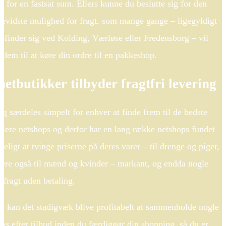
 for en fastsat sum. Ellers kunne du beslutte sig for den
bevidste mulighed for fragt, som mange gange – ligegyldigt
finder sig ved Kolding, Værløse eller Fredensborg – vil
 dem til at køre din ordre til en pakkeshop.
netbutikker tilbyder fragtfri levering
ag særdeles simpelt for enhver at finde frem til de bedste
a flere netshops og derfor har en lang række netshops fundet
eligt at tvinge priserne på deres varer – til drenge og piger,
gere også til mænd og kvinder – markant, og endda nogle
 fragt uden betaling.
te kan det stadigvæk blive profitabelt at sammenholde nogle
ps efter tilbud inden du færdiggør din shopping, så du er