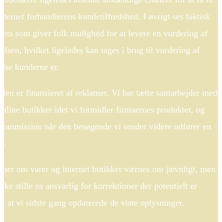
internet forhandlerens kundetilfredshed. I øvrigt ses faktisk
tlets som giver folk mulighed for at levere en vurdering af
lsen, hvilket ligeledes kan tages i brug til vurdering af
edse kunderne er.
en er finansieret af reklamer. Vi har tætte samarbejder med
online butikker idet vi formidler firmaernes produkter, og
 kommission når den besøgende vi sender videre udfører en
n.
oner om varer og internet butikker værnes om jævnligt, men
ke stille os ansvarlig for korrektioner der potentielt er
er at vi sidste gang opdaterede de viste oplysninger.