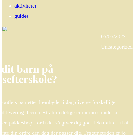
aktiviteter
guides
05/06/2022
Uncategorized
 dit barn på
tsefterskole?
 outlets på nettet frembyder i dag diverse forskellige
 til levering. Den mest almindelige er nu om stunder at
l en pakkeshop, fordi det så giver dig god fleksibilitet til at
ente din ordre den dag der passer dig. Fragtmetoden er jo