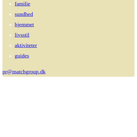
familie
sundhed
hjemmet
livsstil
aktiviteter
guides
pr@matchgroup.dk