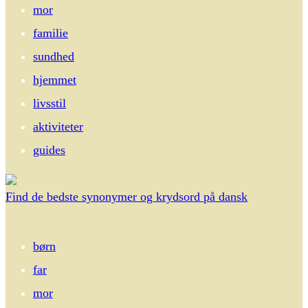
mor
familie
sundhed
hjemmet
livsstil
aktiviteter
guides
Find de bedste synonymer og krydsord på dansk
børn
far
mor