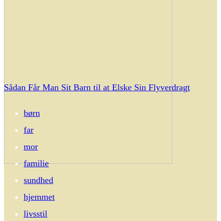
Sådan Får Man Sit Barn til at Elske Sin Flyverdragt
børn
far
mor
familie
sundhed
hjemmet
livsstil